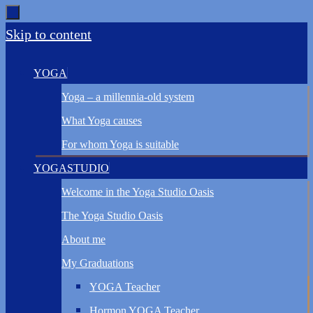
Skip to content
YOGA
Yoga – a millennia-old system
What Yoga causes
For whom Yoga is suitable
YOGASTUDIO
Welcome in the Yoga Studio Oasis
The Yoga Studio Oasis
About me
My Graduations
YOGA Teacher
Hormon YOGA Teacher