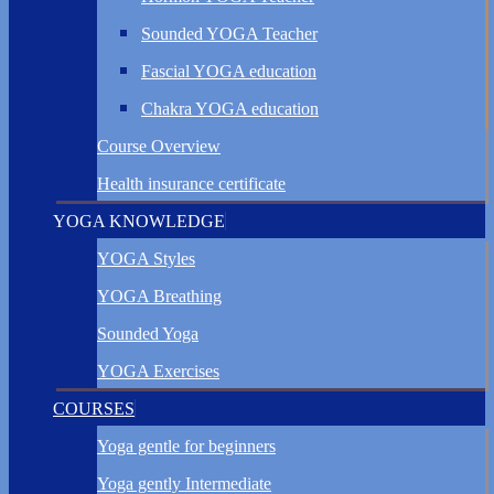
Sounded YOGA Teacher
Fascial YOGA education
Chakra YOGA education
Course Overview
Health insurance certificate
YOGA KNOWLEDGE
YOGA Styles
YOGA Breathing
Sounded Yoga
YOGA Exercises
COURSES
Yoga gentle for beginners
Yoga gently Intermediate