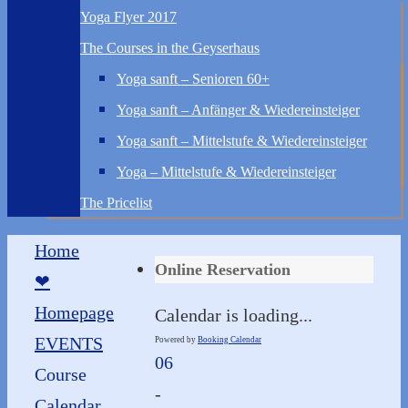
Yoga Flyer 2017
The Courses in the Geyserhaus
Yoga sanft – Senioren 60+
Yoga sanft – Anfänger & Wiedereinsteiger
Yoga sanft – Mittelstufe & Wiedereinsteiger
Yoga – Mittelstufe & Wiedereinsteiger
The Pricelist
Home
Online Reservation
❤
Homepage
Calendar is loading...
EVENTS
Powered by
Booking Calendar
06
Course
-
Calendar