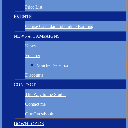
Price List
EVENTS
Course Calendar and Online Booking
NEWS & CAMPAIGNS
News
Voucher
Voucher Selection
Discounts
CONTACT
The Way to the Studio
Contact me
Our Guestbook
DOWNLOADS