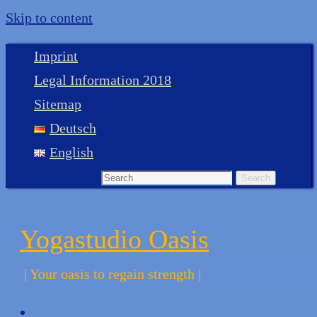
Skip to content
Imprint
Legal Information 2018
Sitemap
Deutsch
English
Search for:
Search
Yogastudio Oasis
| Your oasis to regain strength |