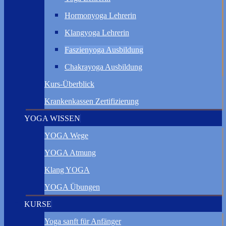
Hormonyoga Lehrerin
Klangyoga Lehrerin
Faszienyoga Ausbildung
Chakrayoga Ausbildung
Kurs-Überblick
Krankenkassen Zertifizierung
YOGA WISSEN
YOGA Wege
YOGA Atmung
Klang YOGA
YOGA Übungen
KURSE
Yoga sanft für Anfänger