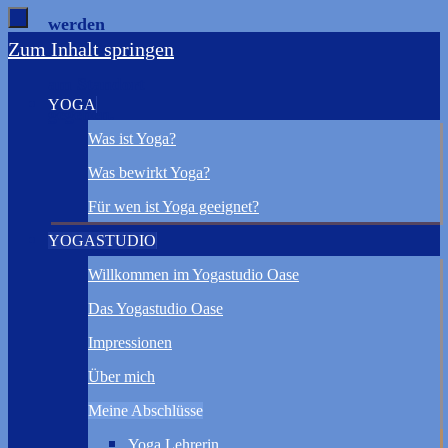
werden
Zum Inhalt springen
keine Kurse
am Standort
YOGA
gegeben.
Was ist Yoga?
Was bewirkt Yoga?
Für wen ist Yoga geeignet?
YOGASTUDIO
Willkommen im Yogastudio Oase
Das Yogastudio Oase
Impressionen
Über mich
Meine Abschlüsse
Yoga Lehrerin