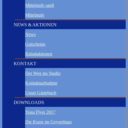
Mittelstufe sanft
Mittelstufe
NEWS & AKTIONEN
News
Gutscheine
Rabattaktionen
KONTAKT
Der Weg ins Studio
Kontaktaufnahme
Unser Gästebuch
DOWNLOADS
Yoga Flyer 2017
Die Kurse im Geyserhaus