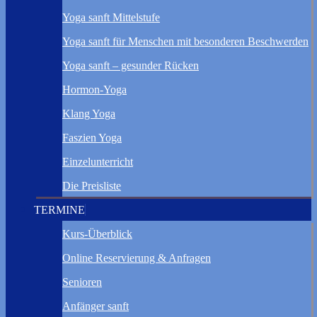
Yoga sanft Mittelstufe
Yoga sanft für Menschen mit besonderen Beschwerden
Yoga sanft – gesunder Rücken
Hormon-Yoga
Klang Yoga
Faszien Yoga
Einzelunterricht
Die Preisliste
TERMINE
Kurs-Überblick
Online Reservierung & Anfragen
Senioren
Anfänger sanft