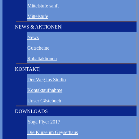
Mittelstufe sanft
Mittelstufe
NEWS & AKTIONEN
News
Gutscheine
Rabattaktionen
KONTAKT
Der Weg ins Studio
Kontaktaufnahme
Unser Gästebuch
DOWNLOADS
Yoga Flyer 2017
Die Kurse im Geyserhaus