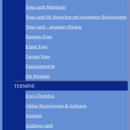
Yoga sanft Mittelstufe
Yoga sanft für Menschen mit besonderen Beschwerden
Yoga sanft – gesunder Rücken
Hormon-Yoga
Klang Yoga
Faszien Yoga
Einzelunterricht
Die Preisliste
TERMINE
Kurs-Überblick
Online Reservierung & Anfragen
Senioren
Anfänger sanft