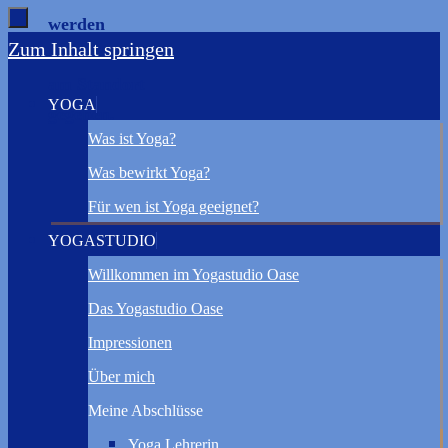
werden
Zum Inhalt springen
keine Kurse
am Standort
YOGA
gegeben.
Was ist Yoga?
Was bewirkt Yoga?
Für wen ist Yoga geeignet?
YOGASTUDIO
Willkommen im Yogastudio Oase
Das Yogastudio Oase
Impressionen
Über mich
Meine Abschlüsse
Yoga Lehrerin