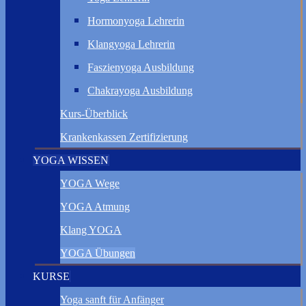
Hormonyoga Lehrerin
Klangyoga Lehrerin
Faszienyoga Ausbildung
Chakrayoga Ausbildung
Kurs-Überblick
Krankenkassen Zertifizierung
YOGA WISSEN
YOGA Wege
YOGA Atmung
Klang YOGA
YOGA Übungen
KURSE
Yoga sanft für Anfänger