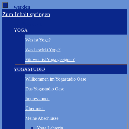
werden
Zum Inhalt springen
keine Kurse
am Standort
YOGA
gegeben.
Was ist Yoga?
Was bewirkt Yoga?
Für wen ist Yoga geeignet?
YOGASTUDIO
Willkommen im Yogastudio Oase
Das Yogastudio Oase
Impressionen
Über mich
Meine Abschlüsse
Yoga Lehrerin