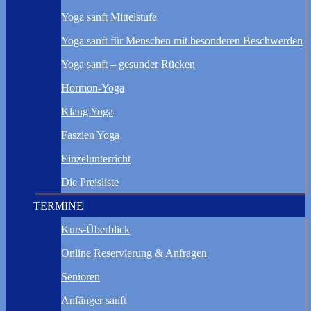
Yoga sanft Mittelstufe
Yoga sanft für Menschen mit besonderen Beschwerden
Yoga sanft – gesunder Rücken
Hormon-Yoga
Klang Yoga
Faszien Yoga
Einzelunterricht
Die Preisliste
TERMINE
Kurs-Überblick
Online Reservierung & Anfragen
Senioren
Anfänger sanft