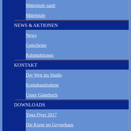
Mittelstufe sanft
Mittelstufe
NEWS & AKTIONEN
News
Gutscheine
Rabattaktionen
KONTAKT
Der Weg ins Studio
Kontaktaufnahme
Unser Gästebuch
DOWNLOADS
Yoga Flyer 2017
Die Kurse im Geyserhaus