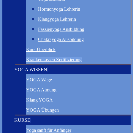
Hormonyoga Lehrerin
Klangyoga Lehrerin
Faszienyoga Ausbildung
Chakrayoga Ausbildung
Kurs-Überblick
Krankenkassen Zertifizierung
YOGA WISSEN
YOGA Wege
YOGA Atmung
Klang YOGA
YOGA Übungen
KURSE
Yoga sanft für Anfänger